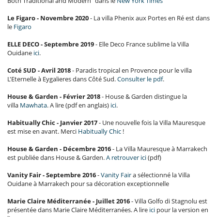
Both Traditional and Modern" dans le
New York Times
Le Figaro - Novembre 2020
- La villa Phenix aux Portes en Ré est dans
le
Figaro
ELLE DECO - Septembre 2019
- Elle Deco France sublime la Villa
Ouidane
ici
.
Coté SUD - Avril 2018
- Paradis tropical en Provence pour le villa
L'Eternelle à Eygalieres dans Côté Sud.
Consulter le pdf
.
House & Garden - Février 2018
- House & Garden distingue la
villa
Mawhata
. A lire (pdf en anglais)
ici
.
Habitually Chic - Janvier 2017
- Une nouvelle fois la Villa Mauresque
est mise en avant. Merci
Habitually Chic
!
House & Garden - Décembre 2016
- La Villa Mauresque à Marrakech
est publiée dans House & Garden.
A retrouver ici
(pdf)
Vanity Fair - Septembre 2016
-
Vanity Fair
a sélectionné la Villa
Ouidane à Marrakech pour sa décoration exceptionnelle
Marie Claire Méditerranée - Juillet 2016
- Villa Golfo di Stagnolu est
présentée dans Marie Claire Méditerranées. A lire
ici
pour la version en