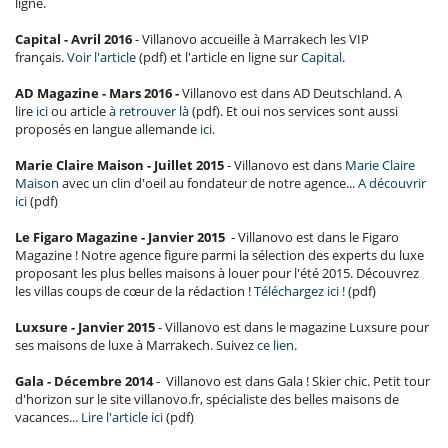
ligne.
Capital - Avril 2016
- Villanovo accueille à Marrakech les VIP
français.
Voir l'article
(pdf) et l'article en ligne sur
Capital
.
AD Magazine - Mars 2016 -
Villanovo est dans AD Deutschland. A
lire
ici
ou article
à retrouver là
(pdf). Et oui nos services sont aussi
proposés en langue allemande
ici
.
Marie Claire Maison - Juillet 2015
- Villanovo est dans
Marie Claire
Maison
avec un clin d'oeil au fondateur de notre agence...
A découvrir
ici
(pdf)
Le Figaro Magazine - Janvier 2015
- Villanovo est dans le Figaro
Magazine ! Notre agence figure parmi la sélection des experts du luxe
proposant les plus belles maisons à louer pour l'été 2015. Découvrez
les villas coups de cœur de la rédaction !
Téléchargez ici !
(pdf)
Luxsure - Janvier 2015
- Villanovo est dans le magazine Luxsure pour
ses maisons de luxe à Marrakech. Suivez
ce lien
.
Gala - Décembre 2014
- Villanovo est dans Gala ! Skier chic. Petit tour
d'horizon sur le site villanovo.fr, spécialiste des belles maisons de
vacances...
Lire l'article ici
(pdf)