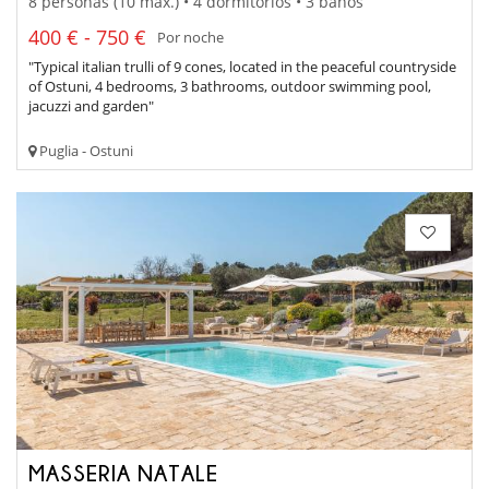
8 personas (10 máx.) • 4 dormitorios • 3 baños
400 € - 750 €
Por noche
"Typical italian trulli of 9 cones, located in the peaceful countryside
of Ostuni, 4 bedrooms, 3 bathrooms, outdoor swimming pool,
jacuzzi and garden"
Puglia - Ostuni
MASSERIA NATALE