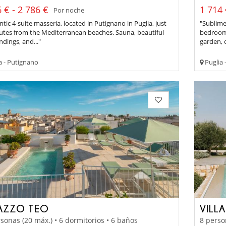
 € - 2 786 €
1 714 
Por noche
tic 4-suite masseria, located in Putignano in Puglia, just
"Sublime 
utes from the Mediterranean beaches. Sauna, beautiful
bedrooms
dings, and..."
garden, o
a - Putignano
Puglia -
AZZO TEO
VILL
sonas (20 máx.) • 6 dormitorios • 6 baños
8 perso