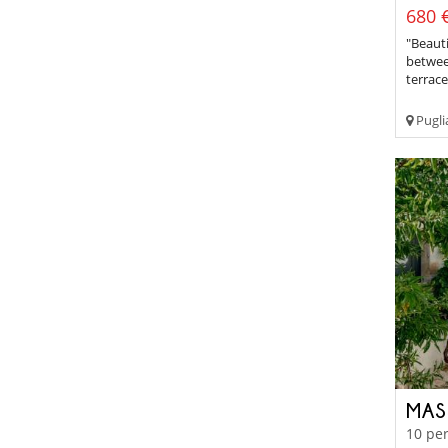
680 €
"Beauti
betwee
terrac
Pugli
MAS
10 per