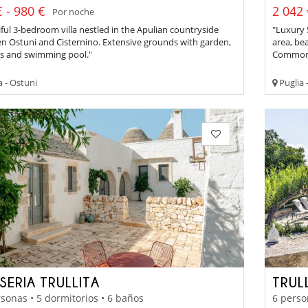
 - 980 €
2 042 
Por noche
ful 3-bedroom villa nestled in the Apulian countryside
"Luxury 
n Ostuni and Cisternino. Extensive grounds with garden,
area, be
es and swimming pool."
Common u
a - Ostuni
Puglia 
SERIA TRULLITA
TRUL
sonas • 5 dormitorios • 6 baños
6 perso