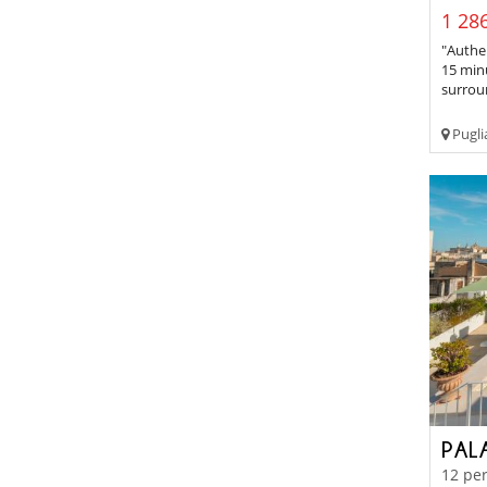
1 286
"Authen
15 min
surroun
Pugli
PAL
12 per