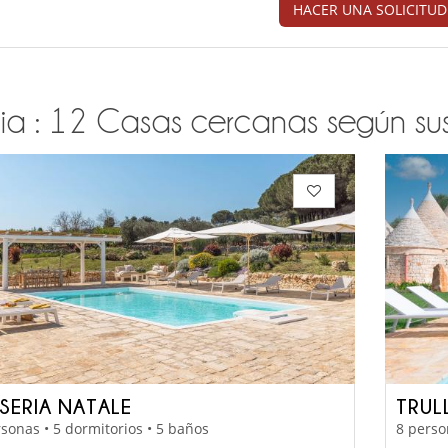
HACER UNA SOLICITUD
ia : 12 Casas cercanas según sus 
SERIA NATALE
TRUL
sonas • 5 dormitorios • 5 baños
8 perso