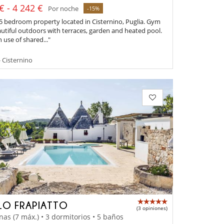
€ - 4 242 €
Por noche
-15%
5 bedroom property located in Cisternino, Puglia. Gym
autiful outdoors with terraces, garden and heated pool.
se of shared..."
- Cisternino
LO FRAPIATTO
(3 opiniones)
nas (7 máx.) • 3 dormitorios • 5 baños