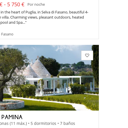
€ - 5 750 €
Por noche
in the heart of Puglia, in Selva di Fasano, beautiful 4-
villa. Charming views, pleasant outdoors, heated
pool and Spa..."
- Fasano
A PAMINA
onas (11 máx.) • 5 dormitorios • 7 baños