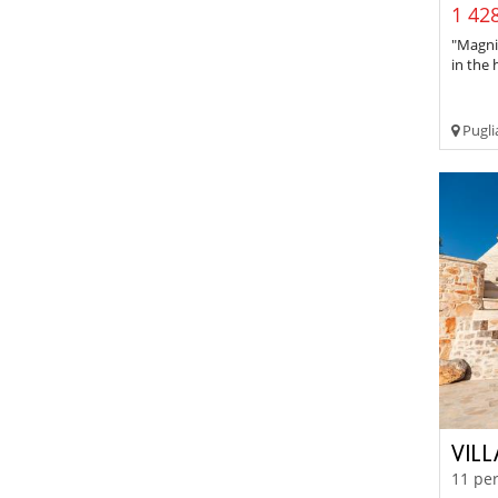
1 428
"Magni
in the 
Pugli
VIL
11 per