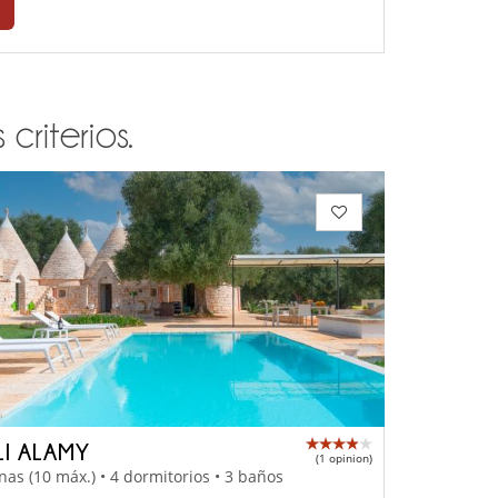
criterios.
LI ALAMY
(1 opinion)
nas (10 máx.) • 4 dormitorios • 3 baños