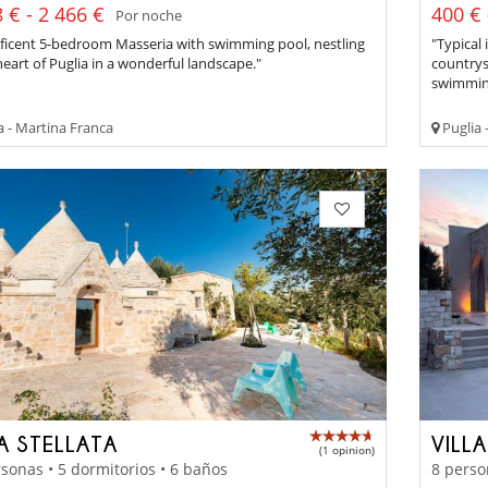
 € - 2 466 €
400 € 
Por noche
ficent 5-bedroom Masseria with swimming pool, nestling
"Typical 
heart of Puglia in a wonderful landscape."
countrys
swimming
a - Martina Franca
Puglia 
LA STELLATA
VILL
(1 opinion)
sonas • 5 dormitorios • 6 baños
8 perso