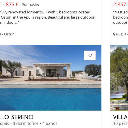
 - 875 €
2 857 
Por noche
fully renovated former trulli with 5 bedrooms located
"Nestled 
Ostuni in the Apulia region. Beautiful and large outdoor,
bedroom 
s, indoor..."
outdoor 
a - Ostuni
Puglia 
LLO SERENO
VILL
onas • 3 dormitorios • 4 baños
10 pers