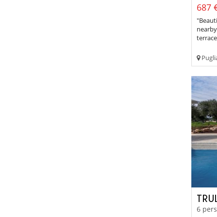
687 €
"Beauti
nearby 
terrace
Pugli
TRU
6 pers