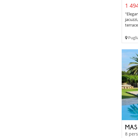
1 494
"Elegan
jacuzzi
terrace
Pugli
MASS
8 pers