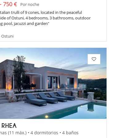
- 750 €
Por noche
italian trulli of 9 cones, located in the peaceful
ide of Ostuni, 4 bedrooms, 3 bathrooms, outdoor
 pool, jacuzzi and garden"
- Ostuni
A RHEA
nas (11 máx.) • 4 dormitorios • 4 baños