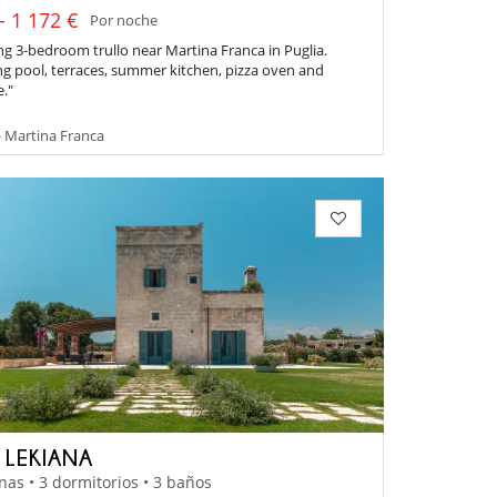
- 1 172 €
Por noche
g 3-bedroom trullo near Martina Franca in Puglia.
 pool, terraces, summer kitchen, pizza oven and
."
- Martina Franca
A LEKIANA
nas • 3 dormitorios • 3 baños