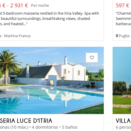
 € - 2 931 €
597 € 
Por noche
t 5-bedroom masseria nestled in the Itria Valley. Spa with
"Charmin
, beautiful surroundings, breathtaking views, shaded
Swimming
s, and heated..."
barbecue
a - Martina Franca
Puglia 
ERIA LUCE D'ITRIA
VILL
onas (10 máx.) • 4 dormitorios • 5 baños
6 perso