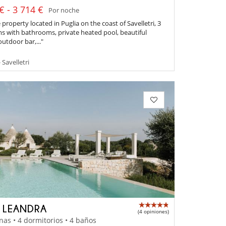
€ - 3 714 €
Por noche
property located in Puglia on the coast of Savelletri, 3
 with bathrooms, private heated pool, beautiful
utdoor bar,..."
 Savelletri
A LEANDRA
(4 opiniones)
nas • 4 dormitorios • 4 baños