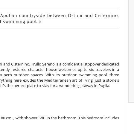
 Apulian countryside between Ostuni and Cisternino.
nd swimming pool.
i and Cisternino, Trullo Sereno is a confidential stopover dedicated
icently restored character house welcomes up to six travelers in a
d superb outdoor spaces. With its outdoor swimming pool, three
ything here exudes the Mediterranean art of living, just a stone's
It's the perfect place to stay for a wonderful getaway in Puglia.
80 cm. , with shower. WC in the bathroom. This bedroom includes