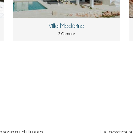
Piscina a filtrazione di cloro
Piscina esteriore
Villa Madérina
3 Camere
Cucina completamente fornita
forno
Frullatore
Macchina da caffè (a capsule)
Asciugacapelli
Salone e sala da mangiare nello stesso posto
nazioni di lusso
La nostra a