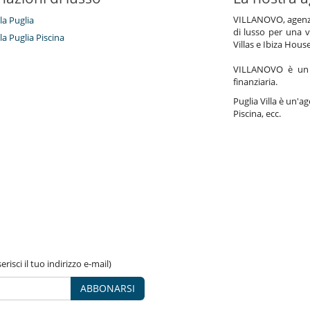
VILLANOVO, agenzia 
lla Puglia
di lusso per una v
lla Puglia Piscina
Villas e Ibiza Hous
VILLANOVO è un a
finanziaria.
Puglia Villa è un'ag
Piscina, ecc.
risci il tuo indirizzo e-mail)
ABBONARSI