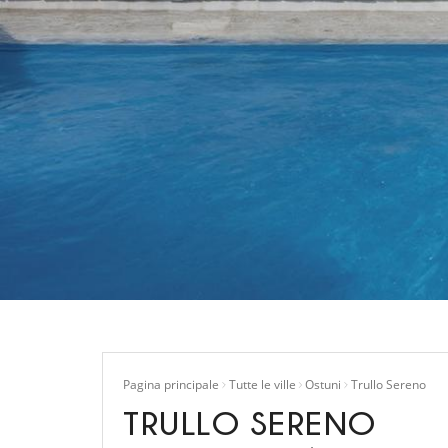
Pagina principale
Tutte le ville
Ostuni
Trullo Sereno
TRULLO SERENO