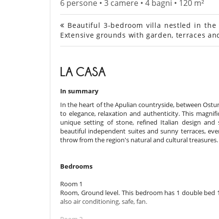
6 persone • 3 camere • 4 bagni • 120 m²
Beautiful 3-bedroom villa nestled in the
Extensive grounds with garden, terraces a
LA CASA
In summary
In the heart of the Apulian countryside, between Ostun
to elegance, relaxation and authenticity. This magnif
unique setting of stone, refined Italian design an
beautiful independent suites and sunny terraces, ever
throw from the region's natural and cultural treasures. 
Bedrooms
Room 1
Room, Ground level. This bedroom has 1 double bed 1
also air conditioning, safe, fan.
Room 2