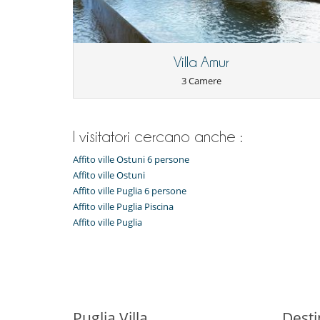
Terrazza(e)
Divertimenti ed attività sportive
Accesso internet (wifi)
Piscina a sfioro
Villa Amur
Tivù
3 Camere
Elettrodomestici
Cucina americana
Fornello a induzione
I visitatori cercano anche :
Frigorifero
Lavastoviglie
Affito ville Ostuni 6 persone
Macchina da caffè (chicchi)
Affito ville Ostuni
Per la vostra comodità e convenienza
Affito ville Puglia 6 persone
Aria condizionata in tutta la casa
Affito ville Puglia Piscina
Garage o posteggio privato
Affito ville Puglia
Veranda
Puglia Villa
Desti